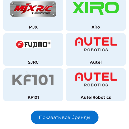
MJX
Xiro
SJRC
Autel
KF101
AutelRobotics
Показать все бренды