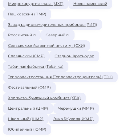
Микрохирургия глаза (МХГ)
Новознаменский
Пашковский (ПМР)
Завод радиоизмерительных приборов (РИП)
Российский п
Северный п.
Сельскохозяйственный институт (СХИ)
Славянский (СМР)
Стадион Краснодар
Табачная фабрика (Табачка)
Теплоэлектростанция (Теплоэлектроцентраль) (ТЭЦ)
Фестивальный (ФМР)
Хлопчато-бумажный комбинат (ХБК)
Центральный (ЦМР)
Черемушки (ЧМР)
Школьный (ШМР)
Энка (Жукова, ЖМР)
Юбилейный (ЮМР)