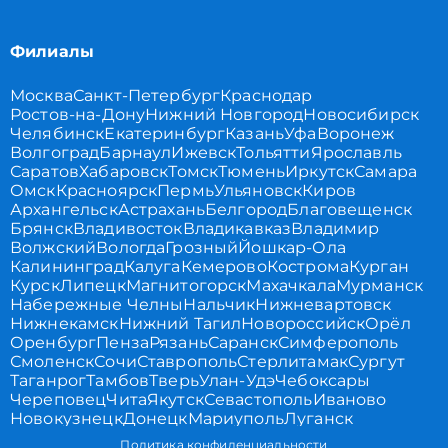
Филиалы
Москва
Санкт-Петербург
Краснодар
Ростов-на-Дону
Нижний Новгород
Новосибирск
Челябинск
Екатеринбург
Казань
Уфа
Воронеж
Волгоград
Барнаул
Ижевск
Тольятти
Ярославль
Саратов
Хабаровск
Томск
Тюмень
Иркутск
Самара
Омск
Красноярск
Пермь
Ульяновск
Киров
Архангельск
Астрахань
Белгород
Благовещенск
Брянск
Владивосток
Владикавказ
Владимир
Волжский
Вологда
Грозный
Йошкар-Ола
Калининград
Калуга
Кемерово
Кострома
Курган
Курск
Липецк
Магнитогорск
Махачкала
Мурманск
Набережные Челны
Нальчик
Нижневартовск
Нижнекамск
Нижний Тагил
Новороссийск
Орёл
Оренбург
Пенза
Рязань
Саранск
Симферополь
Смоленск
Сочи
Ставрополь
Стерлитамак
Сургут
Таганрог
Тамбов
Тверь
Улан-Удэ
Чебоксары
Череповец
Чита
Якутск
Севастополь
Иваново
Новокузнецк
Донецк
Мариуполь
Луганск
Политика конфиденциальности