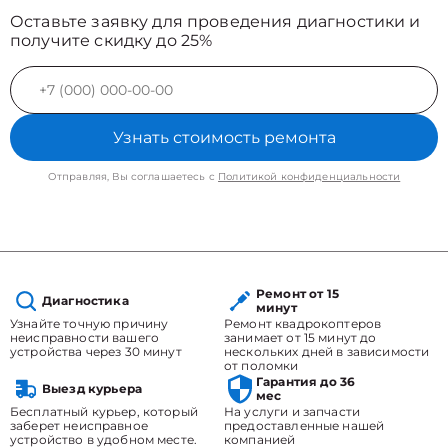
Оставьте заявку для проведения диагностики и
получите скидку до 25%
Узнать стоимость ремонта
Отправляя, Вы соглашаетесь с
Политикой конфиденциальности
Ремонт от 15
Диагностика
минут
Узнайте точную причину
Ремонт квадрокоптеров
неисправности вашего
занимает от 15 минут до
устройства через 30 минут
нескольких дней в зависимости
от поломки
Гарантия до 36
Выезд курьера
мес
Бесплатный курьер, который
На услуги и запчасти
заберет неисправное
предоставленные нашей
устройство в удобном месте.
компанией