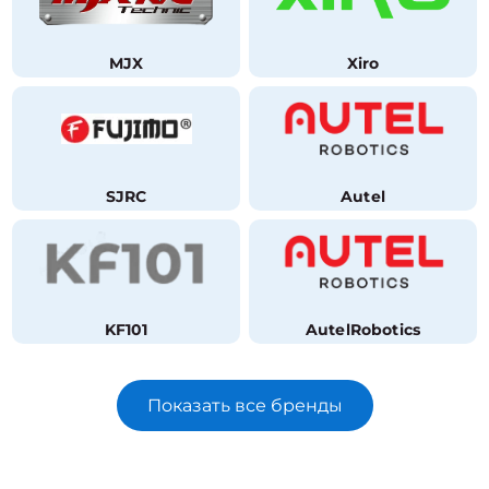
MJX
Xiro
SJRC
Autel
KF101
AutelRobotics
Показать все бренды