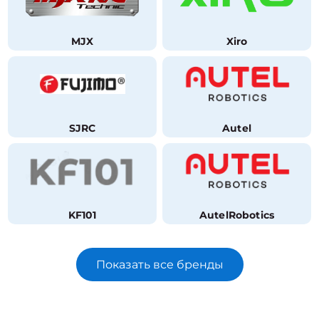
MJX
Xiro
SJRC
Autel
KF101
AutelRobotics
Показать все бренды