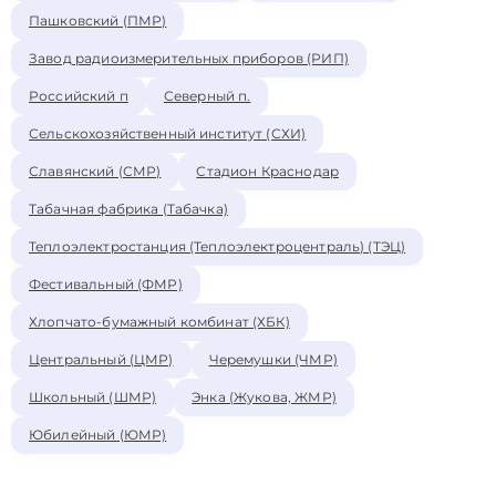
Пашковский (ПМР)
Завод радиоизмерительных приборов (РИП)
Российский п
Северный п.
Сельскохозяйственный институт (СХИ)
Славянский (СМР)
Стадион Краснодар
Табачная фабрика (Табачка)
Теплоэлектростанция (Теплоэлектроцентраль) (ТЭЦ)
Фестивальный (ФМР)
Хлопчато-бумажный комбинат (ХБК)
Центральный (ЦМР)
Черемушки (ЧМР)
Школьный (ШМР)
Энка (Жукова, ЖМР)
Юбилейный (ЮМР)