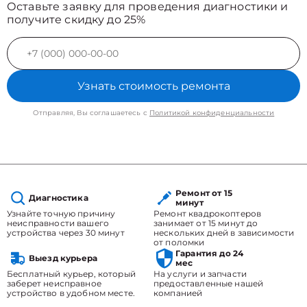
Оставьте заявку для проведения диагностики и
получите скидку до 25%
Узнать стоимость ремонта
Отправляя, Вы соглашаетесь с
Политикой конфиденциальности
Ремонт от 15
Диагностика
минут
Узнайте точную причину
Ремонт квадрокоптеров
неисправности вашего
занимает от 15 минут до
устройства через 30 минут
нескольких дней в зависимости
от поломки
Гарантия до 24
Выезд курьера
мес
Бесплатный курьер, который
На услуги и запчасти
заберет неисправное
предоставленные нашей
устройство в удобном месте.
компанией