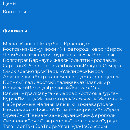
Цены
Контакты
Филиалы
Москва
Санкт-Петербург
Краснодар
Ростов-на-Дону
Нижний Новгород
Новосибирск
Челябинск
Екатеринбург
Казань
Уфа
Воронеж
Волгоград
Барнаул
Ижевск
Тольятти
Ярославль
Саратов
Хабаровск
Томск
Тюмень
Иркутск
Самара
Омск
Красноярск
Пермь
Ульяновск
Киров
Архангельск
Астрахань
Белгород
Благовещенск
Брянск
Владивосток
Владикавказ
Владимир
Волжский
Вологда
Грозный
Йошкар-Ола
Калининград
Калуга
Кемерово
Кострома
Курган
Курск
Липецк
Магнитогорск
Махачкала
Мурманск
Набережные Челны
Нальчик
Нижневартовск
Нижнекамск
Нижний Тагил
Новороссийск
Орёл
Оренбург
Пенза
Рязань
Саранск
Симферополь
Смоленск
Сочи
Ставрополь
Стерлитамак
Сургут
Таганрог
Тамбов
Тверь
Улан-Удэ
Чебоксары