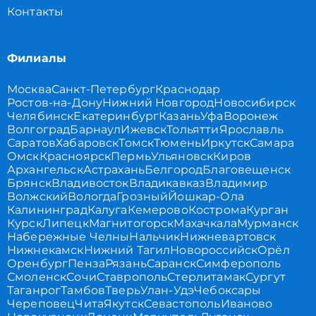
Контакты
Филиалы
Москва
Санкт-Петербург
Краснодар
Ростов-на-Дону
Нижний Новгород
Новосибирск
Челябинск
Екатеринбург
Казань
Уфа
Воронеж
Волгоград
Барнаул
Ижевск
Тольятти
Ярославль
Саратов
Хабаровск
Томск
Тюмень
Иркутск
Самара
Омск
Красноярск
Пермь
Ульяновск
Киров
Архангельск
Астрахань
Белгород
Благовещенск
Брянск
Владивосток
Владикавказ
Владимир
Волжский
Вологда
Грозный
Йошкар-Ола
Калининград
Калуга
Кемерово
Кострома
Курган
Курск
Липецк
Магнитогорск
Махачкала
Мурманск
Набережные Челны
Нальчик
Нижневартовск
Нижнекамск
Нижний Тагил
Новороссийск
Орёл
Оренбург
Пенза
Рязань
Саранск
Симферополь
Смоленск
Сочи
Ставрополь
Стерлитамак
Сургут
Таганрог
Тамбов
Тверь
Улан-Удэ
Чебоксары
Череповец
Чита
Якутск
Севастополь
Иваново