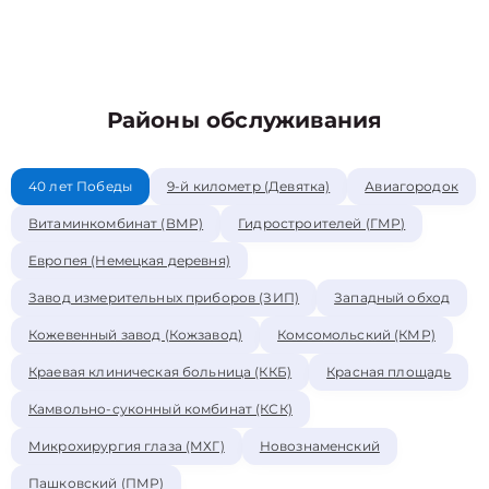
Районы обслуживания
40 лет Победы
9-й километр (Девятка)
Авиагородок
Витаминкомбинат (ВМР)
Гидростроителей (ГМР)
Европея (Немецкая деревня)
Завод измерительных приборов (ЗИП)
Западный обход
Кожевенный завод (Кожзавод)
Комсомольский (КМР)
Краевая клиническая больница (ККБ)
Красная площадь
Камвольно-суконный комбинат (КСК)
Микрохирургия глаза (МХГ)
Новознаменский
Пашковский (ПМР)