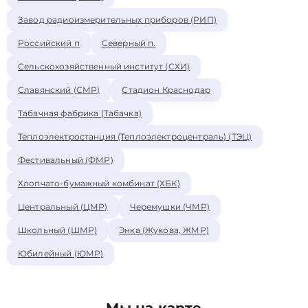
Завод радиоизмерительных приборов (РИП)
Российский п
Северный п.
Сельскохозяйственный институт (СХИ)
Славянский (СМР)
Стадион Краснодар
Табачная фабрика (Табачка)
Теплоэлектростанция (Теплоэлектроцентраль) (ТЭЦ)
Фестивальный (ФМР)
Хлопчато-бумажный комбинат (ХБК)
Центральный (ЦМР)
Черемушки (ЧМР)
Школьный (ШМР)
Энка (Жукова, ЖМР)
Юбилейный (ЮМР)