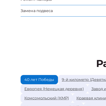
Замена подвеса
Р
40 лет Победы
9-й километр (Девятк
Европея (Немецкая деревня)
Завод 
Комсомольский (КМР)
Краевая клини