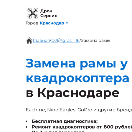
Дрон
Сервис
Город
Краснодар
▼
Главная
/
DJI
/
Agras T16
/
Замена рамы
Замена рамы у
квадрокоптера 
в Краснодаре
Eachine, Nine Eagles, GoPro и другие брен
Бесплатная диагностика;
Ремонт квадрокоптеров от 800 рубле