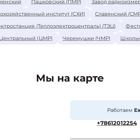
менский
Пашковский (ПМР)
Завод радиоизме
охозяйственный институт (СХИ)
Славянский (СМР
ктростанция (Теплоэлектроцентраль) (ТЭЦ)
Фест
Центральный (ЦМР)
Черемушки (ЧМР)
Школь
Мы на карте
Работаем
Еж
+78612012254