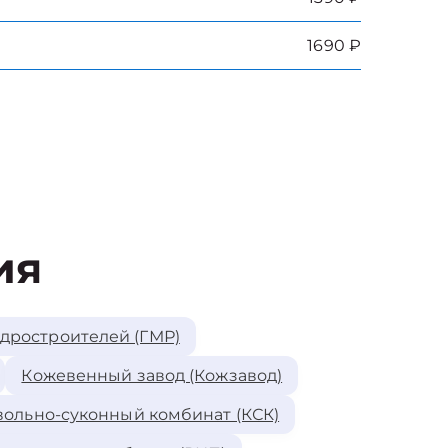
1690 ₽
ия
идростроителей (ГМР)
Кожевенный завод (Кожзавод)
ольно-суконный комбинат (КСК)