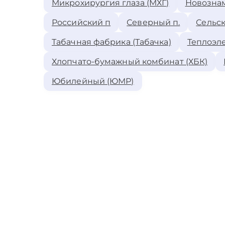
Микрохирургия глаза (МХГ)
Новозна
Российский п
Северный п.
Сельск
Табачная фабрика (Табачка)
Теплоэле
Хлопчато-бумажный комбинат (ХБК)
Юбилейный (ЮМР)