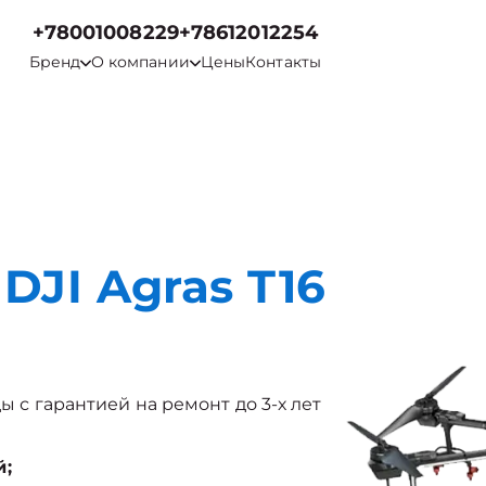
+78001008229
+78612012254
Бренд
О компании
Цены
Контакты
DJI Agras T16
ды с гарантией на ремонт до 3-х лет
й;