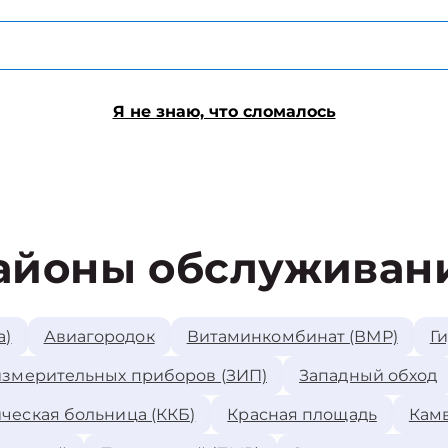
Я не знаю, что сломалось
айоны обслуживан
а)
Авиагородок
Витаминкомбинат (ВМР)
Г
измерительных приборов (ЗИП)
Западный обход
ческая больница (ККБ)
Красная площадь
Камв