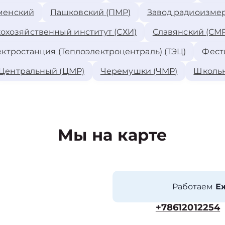
менский
Пашковский (ПМР)
Завод радиоизме
охозяйственный институт (СХИ)
Славянский (СМР
ктростанция (Теплоэлектроцентраль) (ТЭЦ)
Фест
Центральный (ЦМР)
Черемушки (ЧМР)
Школь
Мы на карте
Работаем
Еж
+78612012254