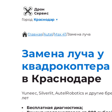
Дрон
Сервис
Город
Краснодар
▼
Главная
/
Autel
/
Max 4T
/
Замена луча
Замена луча у
квадрокоптера 
в Краснодаре
Yuneec, Silverlit, AutelRobotics и другие 
лет
Бесплатная диагностика;