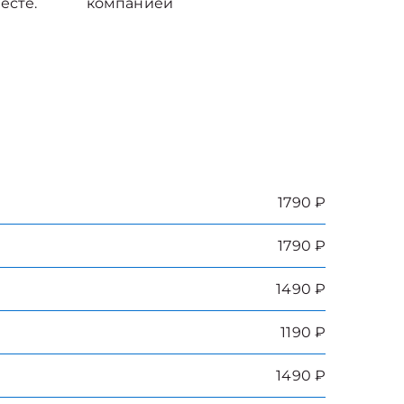
есте.
компанией
1790 ₽
1790 ₽
1490 ₽
1190 ₽
1490 ₽