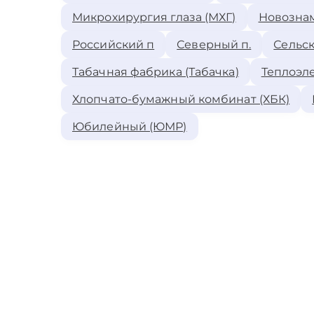
Микрохирургия глаза (МХГ)
Новозна
Российский п
Северный п.
Сельск
Табачная фабрика (Табачка)
Теплоэле
Хлопчато-бумажный комбинат (ХБК)
Юбилейный (ЮМР)