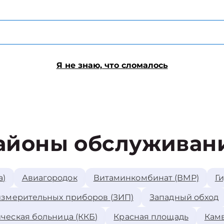
Я не знаю, что сломалось
айоны обслуживан
а)
Авиагородок
Витаминкомбинат (ВМР)
Г
измерительных приборов (ЗИП)
Западный обход
ческая больница (ККБ)
Красная площадь
Камв