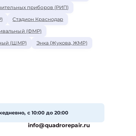
рительных приборов (РИП)
)
Стадион Краснодар
ивальный (ФМР)
ный (ШМР)
Энка (Жукова, ЖМР)
едневно, с 10:00 до 20:00
info@quadrorepair.ru