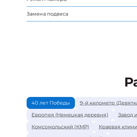
Замена подвеса
Р
40 лет Победы
9-й километр (Девятк
Европея (Немецкая деревня)
Завод 
Комсомольский (КМР)
Краевая клини