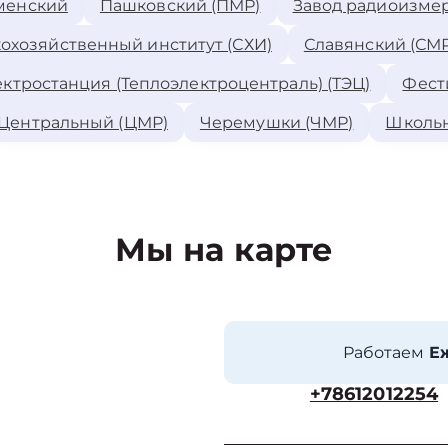
менский
Пашковский (ПМР)
Завод радиоизме
охозяйственный институт (СХИ)
Славянский (СМР
ктростанция (Теплоэлектроцентраль) (ТЭЦ)
Фест
Центральный (ЦМР)
Черемушки (ЧМР)
Школь
Мы на карте
Работаем
Еж
+78612012254