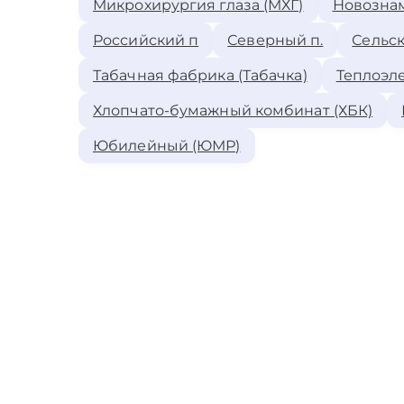
Микрохирургия глаза (МХГ)
Новозна
Российский п
Северный п.
Сельск
Табачная фабрика (Табачка)
Теплоэле
Хлопчато-бумажный комбинат (ХБК)
Юбилейный (ЮМР)