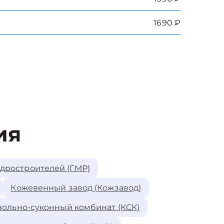
1690 ₽
ия
идростроителей (ГМР)
Кожевенный завод (Кожзавод)
ольно-суконный комбинат (КСК)