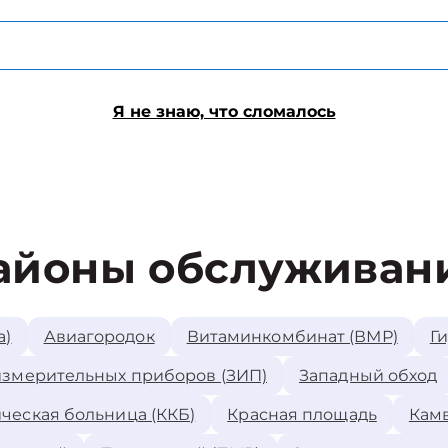
Я не знаю, что сломалось
айоны обслуживан
а)
Авиагородок
Витаминкомбинат (ВМР)
Г
измерительных приборов (ЗИП)
Западный обход
ческая больница (ККБ)
Красная площадь
Камв