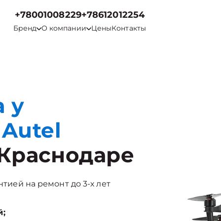
+78001008229
+78612012254
Бренд
О компании
Цены
Контакты
 у
Autel
 Краснодаре
нтией на ремонт до 3-х лет
й;