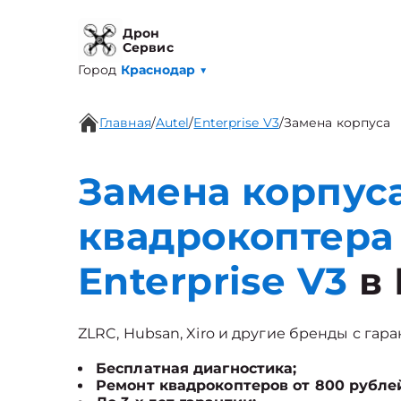
Дрон
Сервис
Город
Краснодар
▼
Главная
/
Autel
/
Enterprise V3
/
Замена корпуса
Замена корпуса
квадрокоптера 
Enterprise V3
в
ZLRC, Hubsan, Xiro и другие бренды с гара
Бесплатная диагностика;
Ремонт квадрокоптеров от 800 рубле