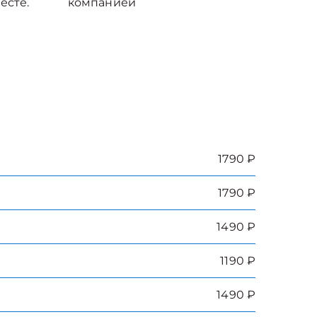
есте.
компанией
1790 ₽
1790 ₽
1490 ₽
1190 ₽
1490 ₽