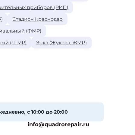
рительных приборов (РИП)
)
Стадион Краснодар
ивальный (ФМР)
ный (ШМР)
Энка (Жукова, ЖМР)
едневно, с 10:00 до 20:00
info@quadrorepair.ru