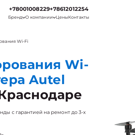
+78001008229
+78612012254
Бренд
О компании
Цены
Контакты
вания Wi-Fi
рования Wi-
ера Autel
 Краснодаре
енды с гарантией на ремонт до 3-х