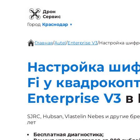
Дрон
Сервис
Город
Краснодар
▼
Главная
/
Autel
/
Enterprise V3
/
Настройка шифро
Настройка шиф
Fi у квадрокопт
Enterprise V3
в
SJRC, Hubsan, Vlastelin Nebes и другие бр
лет
Бесплатная диагностика;