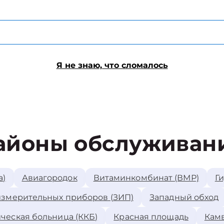
Я не знаю, что сломалось
айоны обслуживан
а)
Авиагородок
Витаминкомбинат (ВМР)
Г
измерительных приборов (ЗИП)
Западный обход
ческая больница (ККБ)
Красная площадь
Камв