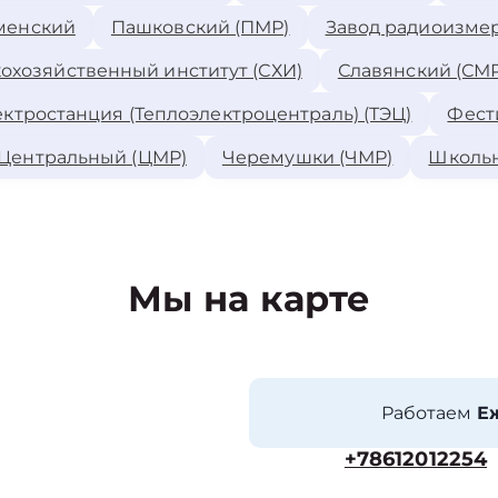
менский
Пашковский (ПМР)
Завод радиоизме
охозяйственный институт (СХИ)
Славянский (СМР
ктростанция (Теплоэлектроцентраль) (ТЭЦ)
Фест
Центральный (ЦМР)
Черемушки (ЧМР)
Школь
Мы на карте
Работаем
Еж
+78612012254