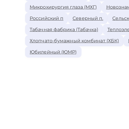
Микрохирургия глаза (МХГ)
Новозна
Российский п
Северный п.
Сельск
Табачная фабрика (Табачка)
Теплоэле
Хлопчато-бумажный комбинат (ХБК)
Юбилейный (ЮМР)