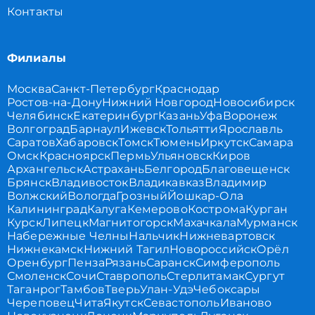
Контакты
Филиалы
Москва
Санкт-Петербург
Краснодар
Ростов-на-Дону
Нижний Новгород
Новосибирск
Челябинск
Екатеринбург
Казань
Уфа
Воронеж
Волгоград
Барнаул
Ижевск
Тольятти
Ярославль
Саратов
Хабаровск
Томск
Тюмень
Иркутск
Самара
Омск
Красноярск
Пермь
Ульяновск
Киров
Архангельск
Астрахань
Белгород
Благовещенск
Брянск
Владивосток
Владикавказ
Владимир
Волжский
Вологда
Грозный
Йошкар-Ола
Калининград
Калуга
Кемерово
Кострома
Курган
Курск
Липецк
Магнитогорск
Махачкала
Мурманск
Набережные Челны
Нальчик
Нижневартовск
Нижнекамск
Нижний Тагил
Новороссийск
Орёл
Оренбург
Пенза
Рязань
Саранск
Симферополь
Смоленск
Сочи
Ставрополь
Стерлитамак
Сургут
Таганрог
Тамбов
Тверь
Улан-Удэ
Чебоксары
Череповец
Чита
Якутск
Севастополь
Иваново