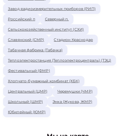
Завод радиоизмерительных приборов (РИП)
Российский п
Северный п.
Сельскохозяйственный институт (СХИ)
Славянский (СМР)
Стадион Краснодар
Табачная фабрика (Табачка)
Теплоэлектростанция (Теплоэлектроцентраль) (ТЭЦ)
Фестивальный (ФМР)
Хлопчато-бумажный комбинат (ХБК)
Центральный (ЦМР)
Черемушки (ЧМР)
Школьный (ШМР)
Энка (Жукова, ЖМР)
Юбилейный (ЮМР)