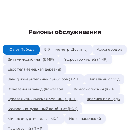
Районы обслуживания
40 лет Победы
9-й километр (Девятка)
Авиагородок
Витаминкомбинат (ВМР)
Гидростроителей (ГМР)
Европея (Немецкая деревня)
Завод измерительных приборов (ЗИП)
Западный обход
Кожевенный завод (Кожзавод)
Комсомольский (КМР)
Краевая клиническая больница (ККБ)
Красная площадь
Камвольно-суконный комбинат (КСК)
Микрохирургия глаза (МХГ)
Новознаменский
Пашковский (ПМР)