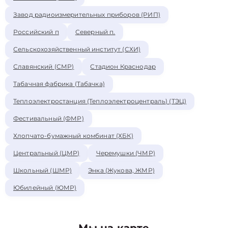
Завод радиоизмерительных приборов (РИП)
Российский п
Северный п.
Сельскохозяйственный институт (СХИ)
Славянский (СМР)
Стадион Краснодар
Табачная фабрика (Табачка)
Теплоэлектростанция (Теплоэлектроцентраль) (ТЭЦ)
Фестивальный (ФМР)
Хлопчато-бумажный комбинат (ХБК)
Центральный (ЦМР)
Черемушки (ЧМР)
Школьный (ШМР)
Энка (Жукова, ЖМР)
Юбилейный (ЮМР)