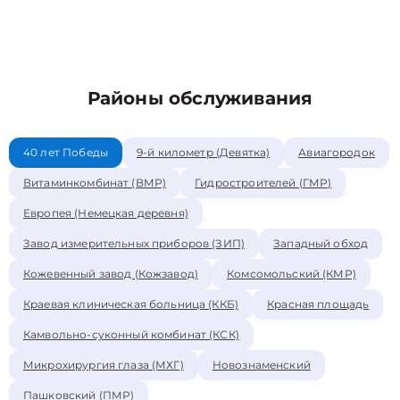
Районы обслуживания
40 лет Победы
9-й километр (Девятка)
Авиагородок
Витаминкомбинат (ВМР)
Гидростроителей (ГМР)
Европея (Немецкая деревня)
Завод измерительных приборов (ЗИП)
Западный обход
Кожевенный завод (Кожзавод)
Комсомольский (КМР)
Краевая клиническая больница (ККБ)
Красная площадь
Камвольно-суконный комбинат (КСК)
Микрохирургия глаза (МХГ)
Новознаменский
Пашковский (ПМР)