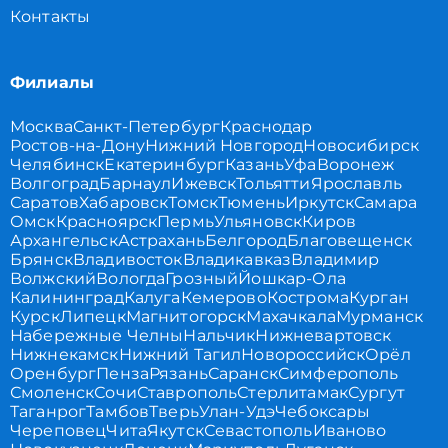
Контакты
Филиалы
Москва
Санкт-Петербург
Краснодар
Ростов-на-Дону
Нижний Новгород
Новосибирск
Челябинск
Екатеринбург
Казань
Уфа
Воронеж
Волгоград
Барнаул
Ижевск
Тольятти
Ярославль
Саратов
Хабаровск
Томск
Тюмень
Иркутск
Самара
Омск
Красноярск
Пермь
Ульяновск
Киров
Архангельск
Астрахань
Белгород
Благовещенск
Брянск
Владивосток
Владикавказ
Владимир
Волжский
Вологда
Грозный
Йошкар-Ола
Калининград
Калуга
Кемерово
Кострома
Курган
Курск
Липецк
Магнитогорск
Махачкала
Мурманск
Набережные Челны
Нальчик
Нижневартовск
Нижнекамск
Нижний Тагил
Новороссийск
Орёл
Оренбург
Пенза
Рязань
Саранск
Симферополь
Смоленск
Сочи
Ставрополь
Стерлитамак
Сургут
Таганрог
Тамбов
Тверь
Улан-Удэ
Чебоксары
Череповец
Чита
Якутск
Севастополь
Иваново