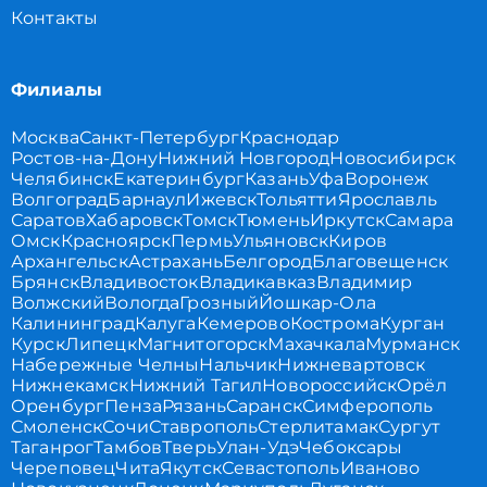
Контакты
Филиалы
Москва
Санкт-Петербург
Краснодар
Ростов-на-Дону
Нижний Новгород
Новосибирск
Челябинск
Екатеринбург
Казань
Уфа
Воронеж
Волгоград
Барнаул
Ижевск
Тольятти
Ярославль
Саратов
Хабаровск
Томск
Тюмень
Иркутск
Самара
Омск
Красноярск
Пермь
Ульяновск
Киров
Архангельск
Астрахань
Белгород
Благовещенск
Брянск
Владивосток
Владикавказ
Владимир
Волжский
Вологда
Грозный
Йошкар-Ола
Калининград
Калуга
Кемерово
Кострома
Курган
Курск
Липецк
Магнитогорск
Махачкала
Мурманск
Набережные Челны
Нальчик
Нижневартовск
Нижнекамск
Нижний Тагил
Новороссийск
Орёл
Оренбург
Пенза
Рязань
Саранск
Симферополь
Смоленск
Сочи
Ставрополь
Стерлитамак
Сургут
Таганрог
Тамбов
Тверь
Улан-Удэ
Чебоксары
Череповец
Чита
Якутск
Севастополь
Иваново