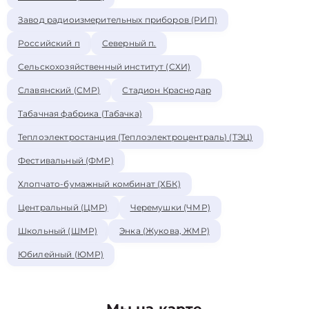
Завод радиоизмерительных приборов (РИП)
Российский п
Северный п.
Сельскохозяйственный институт (СХИ)
Славянский (СМР)
Стадион Краснодар
Табачная фабрика (Табачка)
Теплоэлектростанция (Теплоэлектроцентраль) (ТЭЦ)
Фестивальный (ФМР)
Хлопчато-бумажный комбинат (ХБК)
Центральный (ЦМР)
Черемушки (ЧМР)
Школьный (ШМР)
Энка (Жукова, ЖМР)
Юбилейный (ЮМР)