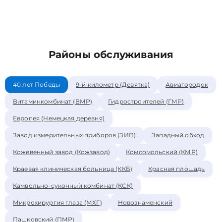
Районы обслуживания
40 лет Победы
9-й километр (Девятка)
Авиагородок
Витаминкомбинат (ВМР)
Гидростроителей (ГМР)
Европея (Немецкая деревня)
Завод измерительных приборов (ЗИП)
Западный обход
Кожевенный завод (Кожзавод)
Комсомольский (КМР)
Краевая клиническая больница (ККБ)
Красная площадь
Камвольно-суконный комбинат (КСК)
Микрохирургия глаза (МХГ)
Новознаменский
Пашковский (ПМР)